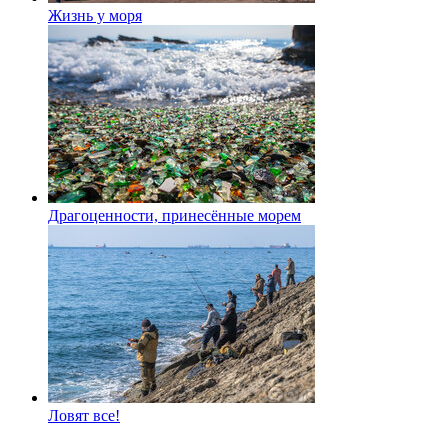
Жизнь у моря
Драгоценности, принесённые морем
Ловят все!