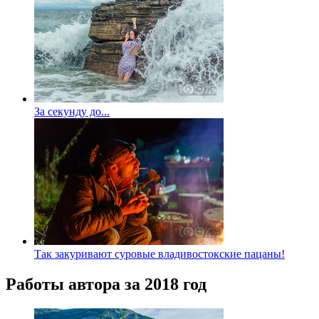
За секунду до...
Так закуривают суровые владивостокские пацаны!
Работы автора за 2018 год