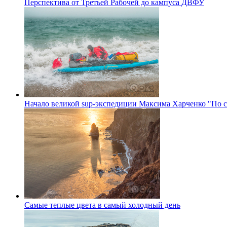
Перспектива от Третьей Рабочей до кампуса ДВФУ
Начало великой sup-экспедиции Максима Харченко "По с
Самые теплые цвета в самый холодный день