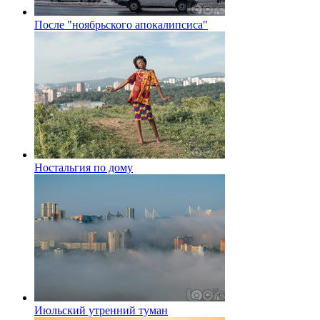
После "ноябрьского апокалипсиса"
Ностальгия по дому
Июльский утренний туман