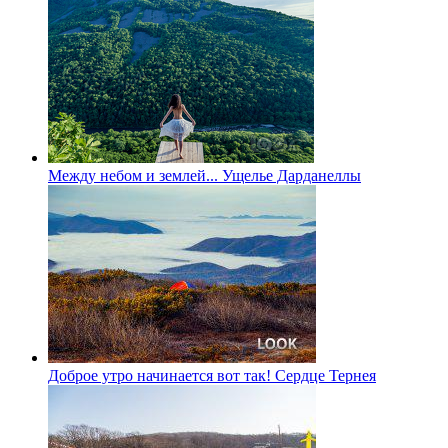
Между небом и землей... Ущелье Дарданеллы
Доброе утро начинается вот так! Сердце Тернея