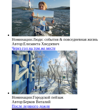
Номинации:
Люди: cобытия & повседневная жизнь
Автор:
Елизавета Хведзевич
Через год на том же месте
Номинации:
Городской пейзаж
Автор:
Берков Виталий
После ледяного дождя