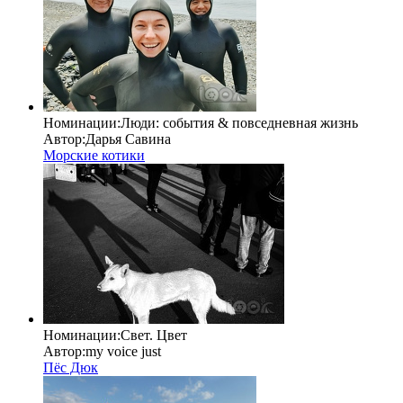
Номинации:
Люди: cобытия & повседневная жизнь
Автор:
Дарья Савина
Морские котики
Номинации:
Свет. Цвет
Автор:
my voice just
Пёс Дюк