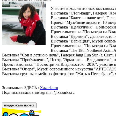
Участие в коллективных выставках 
Выставка "Стоп-кадр", Галерея "Арк
Выставка "Балет — наше все", Гале
Проект "Музейные диалоги: 10 шедев
Выставка "Щелкунчик", Приморский
Проект-выставка "Посмотри на Влад
Выставка "Деревни", Дальневосточ
Выставка "Вариация", Музей совре
Проект-выставка "Посмотри на Влад
Выставка "The 18th Northeast Asian 
Выставка "Сон в летнюю ночь", Галерея Jang Eun Sun (г. Сеул,
Выставка "Пробуждение", Центр "Эрмитаж — Владивосток", пр
Проект-выставка "Посмотри на Владивосток - 2016", участие 
Выставка "Опера", Музей современного искусства "АРТЭТАЖ"
Выставка группы семейных фотографов "Жить в Петербурге", 
Знакомимся ЗДЕСЬ :
Xazarka.ru
Подписываемся в instagram : @xazarka.ru
поддержать проект