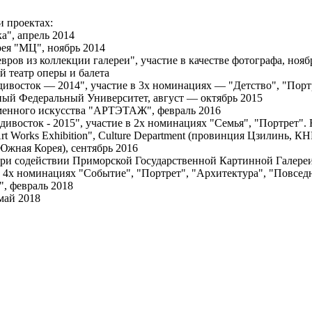
и проектах:
а", апрель 2014
рея "МЦ", ноябрь 2014
ров из коллекции галереи", участие в качестве фотографа, ноя
 театр оперы и балета
ивосток — 2014", участие в 3х номинациях — "Детство", "Портр
ный Федеральный Университет, август — октябрь 2015
менного искусства "АРТЭТАЖ", февраль 2016
ивосток - 2015", участие в 2х номинациях "Семья", "Портрет"
Art Works Exhibition", Culture Department (провинция Цзилинь, К
 Южная Корея), сентябрь 2016
и содействии Приморской Государственной Картинной Галереи,
в 4х номинациях "Событие", "Портрет", "Архитектура", "Повсед
, февраль 2018
май 2018